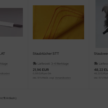
LAT
Staubtücher STT
Staubwed
rktage
Lieferzeit:
3-4 Werktage
Lieferz
21,96 EUR
48,22 E
ndkosten
0,88 EUR pro Stk
48,22 EUR pr
inkl. 19 % MwSt. zzgl.
Versandkosten
inkl. 19 % Mw
amt
11
Artikeln)