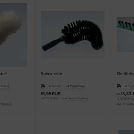
fell
Rohrbürste
Geräteha
rktage
Lieferzeit:
3-4 Werktage
Lieferz
16,95 EUR
18,83
ab
inkl. 19 % MwSt. zzgl.
Versandkosten
18,83 EUR pr
ndkosten
inkl. 19 % Mw