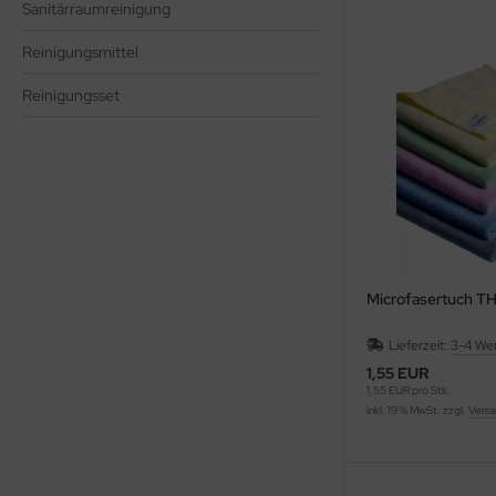
Sanitärraumreinigung
Reinigungsmittel
Reinigungsset
Microfasertuch T
Lieferzeit:
3-4 We
1,55 EUR
1,55 EUR pro Stk.
inkl. 19 % MwSt. zzgl.
Versa