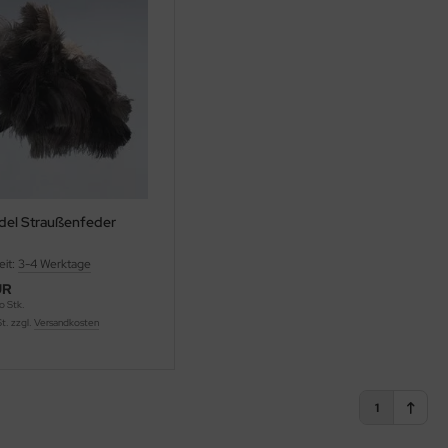
el Straußenfeder
eit:
3-4 Werktage
UR
o Stk.
St. zzgl.
Versandkosten
1