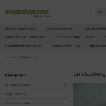
Alle
ner
ALLES ANZEIGEN AUS REINIGUNGSWAGEN
ALLES ANZEIGEN AUS WAGENZUBEHÖR
REINIGUNGSWAGEN
WAGENZUBEHÖR
WISCHMOPPH
AUSSENREINIGUNGSGERÄTE
TELESKOPSTANGE, STIELE
sinfektionswagen
mer, Säcke, Schalen
oorstar
SANITÄRRAUMREINIGUNG
REINIGUNGSMITTEL
REINIGUN
achpressenwagen
rbe, Halter, Klemmen
XXor
Startseite
Entstaubung
rätewagen
ger
telwagen
VG
Entstaubung 
Kategorien
tzwagen
Reinigungswagen
ennsysteme
Wagenzubehör
schesammler
Wischmopphalter