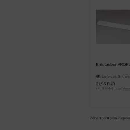
Entstauber PROF
Lieferzeit:
3-4 We
21,95 EUR
inkl. 19 % MwSt. zzgl.
Versa
Zeige
1
bis
11
(von insges