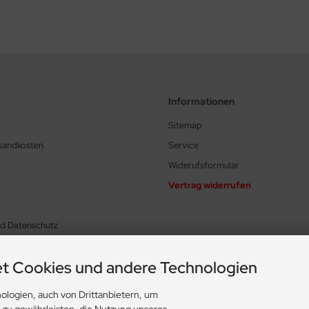
Informationen
Sitemap
rsandkosten
Service
Widerufsformular
Vertrag widerrufen
nd Datenschutz
t Cookies und andere Technologien
ologien, auch von Drittanbietern, um
ungen