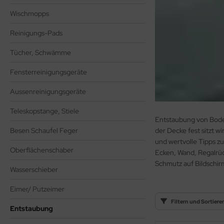
nfachfahrwagen
Wischmopps
ppelfahrwagen
Reinigungs-Pads
Tücher, Schwämme
Fensterreinigungsgeräte
Aussenreinigungsgeräte
Teleskopstange, Stiele
Entstaubung von Boden
Besen Schaufel Feger
der Decke fest sitzt w
und wertvolle Tipps z
Oberflächenschaber
Ecken, Wand, Regalrüc
Schmutz auf Bildschir
Wasserschieber
Eimer/ Putzeimer
Filtern und Sortiere
Entstaubung