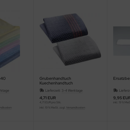
H40
Grubenhandtuch
Ersatzbe
Kuechenhandtuch
rktage
Lieferzeit:
3-4 Werktage
Lieferz
4,71 EUR
9,95 EU
4,71 EUR pro Stk.
inkl. 19 % Mw
ndkosten
inkl. 19 % MwSt. zzgl.
Versandkosten