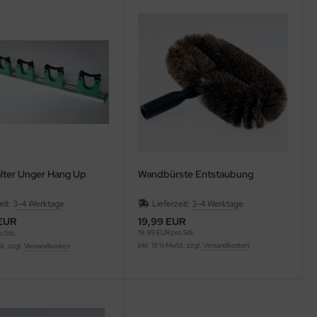
lter Unger Hang Up
Wandbürste Entstaubung
eit:
3-4 Werktage
Lieferzeit:
3-4 Werktage
 EUR
19,99 EUR
19,99 EUR pro Stk.
o Stk.
inkl. 19 % MwSt. zzgl.
Versandkosten
St. zzgl.
Versandkosten