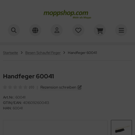
ner
ALLES ANZEIGEN AUS REINIGUNGSWAGEN
ALLES ANZEIGEN AUS WAGENZUBEHÖR
sinfektionswagen
mer, Säcke, Schalen
oorstar
Startseite
Besen Schaufel Feger
Handfeger 60041
achpressenwagen
rbe, Halter, Klemmen
XXor
rätewagen
Handfeger 60041
ger
|
Rezension schreiben
telwagen
(0)
VG
Art.Nr.:
60041
tzwagen
GTIN/EAN:
4016092600413
HAN:
60041
ennsysteme
schesammler