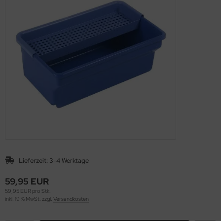
nfachfahrwagen
ppelfahrwagen
Lieferzeit:
3-4 Werktage
59,95 EUR
59,95 EUR pro Stk.
inkl. 19 % MwSt. zzgl.
Versandkosten