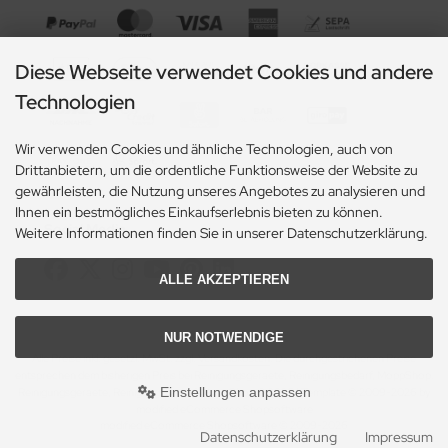
Diese Webseite verwendet Cookies und andere
Technologien
Wir verwenden Cookies und ähnliche Technologien, auch von
Drittanbietern, um die ordentliche Funktionsweise der Website zu
gewährleisten, die Nutzung unseres Angebotes zu analysieren und
Ihnen ein bestmögliches Einkaufserlebnis bieten zu können.
Social Media
Weitere Informationen finden Sie in unserer Datenschutzerklärung.
ALLE AKZEPTIEREN
NUR NOTWENDIGE
Alle Preise inkl. gesetzl. MwSt. zzgl.
Versandkosten
. Die durchgestrichenen Preise
entsprechen dem bisherigen Preis bei Reinigungsgeraete, Reinigungsbedarf, MoppShop.
Einstellungen anpassen
Reinigungsgeraete, Reinigungsbedarf, MoppShop © 2026 | Template © 2009-2026 by
modified eCommerce Shopsoftware
mod
ified eCommerce Shopsoftware © 2009-2026
Datenschutzerklärung
Impressum