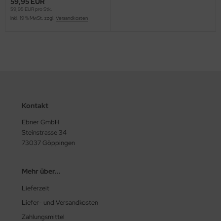
59,95 EUR
59,95 EUR pro Stk.
inkl. 19 % MwSt. zzgl.
Versandkosten
Kontakt
Ebner GmbH
Steinstrasse 34
73037 Göppingen
Mehr über...
Lieferzeit
Liefer- und Versandkosten
Zahlungsmittel