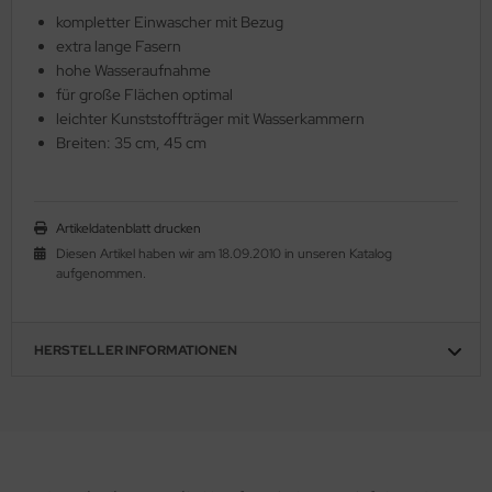
kompletter Einwascher mit Bezug
extra lange Fasern
hohe Wasseraufnahme
für große Flächen optimal
leichter Kunststoffträger mit Wasserkammern
Breiten: 35 cm, 45 cm
Artikeldatenblatt drucken
Diesen Artikel haben wir am 18.09.2010 in unseren Katalog
aufgenommen.
HERSTELLER INFORMATIONEN