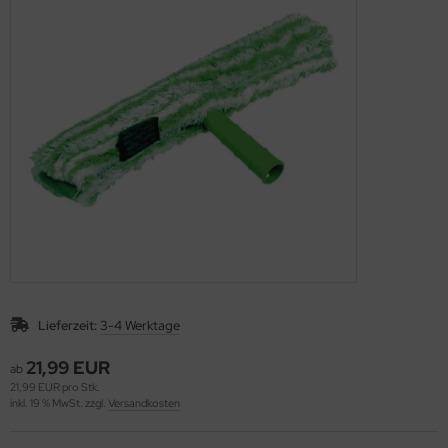
nfachfahrwagen
ppelfahrwagen
Lieferzeit:
3-4 Werktage
21,99 EUR
ab
21,99 EUR pro Stk.
inkl. 19 % MwSt. zzgl.
Versandkosten