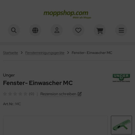
ner
ALLES ANZEIGEN AUS REINIGUNGSWAGEN
ALLES ANZEIGEN AUS WAGENZUBEHÖR
sinfektionswagen
mer, Säcke, Schalen
oorstar
Startseite
Fensterreinigungsgeräte
Fenster- Einwascher MC
achpressenwagen
rbe, Halter, Klemmen
XXor
rätewagen
Unger
ger
Fenster- Einwascher MC
telwagen
VG
|
Rezension schreiben
(0)
tzwagen
Art.Nr.:
MC
ennsysteme
schesammler