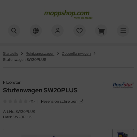
ner
ALLES ANZEIGEN AUS WAGENZUBEHÖR
mer, Säcke, Schalen
oorstar
Startseite
Reinigungswagen
Doppelfahrwagen
Stufenwagen SW20PLUS
rbe, Halter, Klemmen
XXor
ger
Floorstar
Stufenwagen SW20PLUS
VG
|
Rezension schreiben
(0)
Art.Nr.:
SW20PLUS
HAN:
SW20PLUS