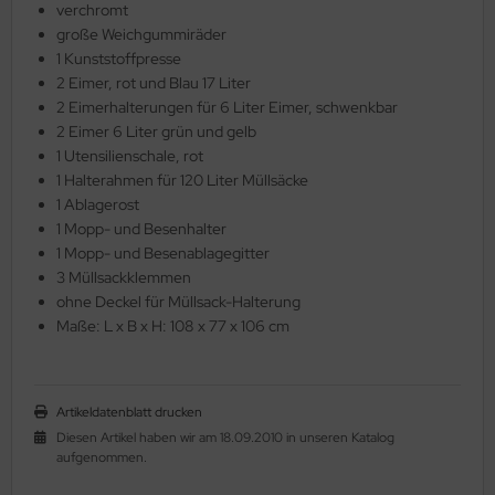
verchromt
große Weichgummiräder
1 Kunststoffpresse
2 Eimer, rot und Blau 17 Liter
2 Eimerhalterungen für 6 Liter Eimer, schwenkbar
2 Eimer 6 Liter grün und gelb
1 Utensilienschale, rot
1 Halterahmen für 120 Liter Müllsäcke
1 Ablagerost
1 Mopp- und Besenhalter
1 Mopp- und Besenablagegitter
3 Müllsackklemmen
ohne Deckel für Müllsack-Halterung
Maße: L x B x H: 108 x 77 x 106 cm
Artikeldatenblatt drucken
Diesen Artikel haben wir am 18.09.2010 in unseren Katalog
aufgenommen.