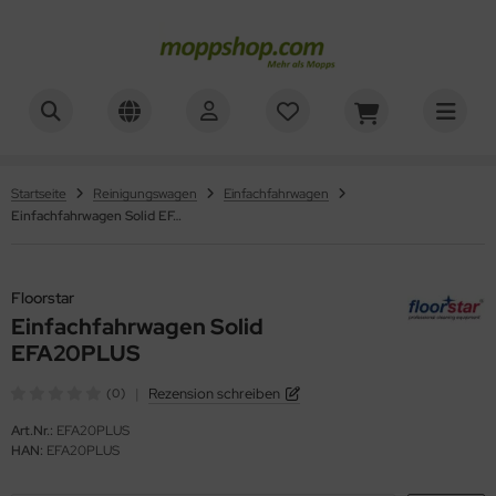
ner
ALLES ANZEIGEN AUS WAGENZUBEHÖR
mer, Säcke, Schalen
oorstar
Startseite
Reinigungswagen
Einfachfahrwagen
Einfachfahrwagen Solid EFA20PLUS
rbe, Halter, Klemmen
XXor
ger
Floorstar
Einfachfahrwagen Solid
VG
EFA20PLUS
|
Rezension schreiben
(0)
Art.Nr.:
EFA20PLUS
HAN:
EFA20PLUS