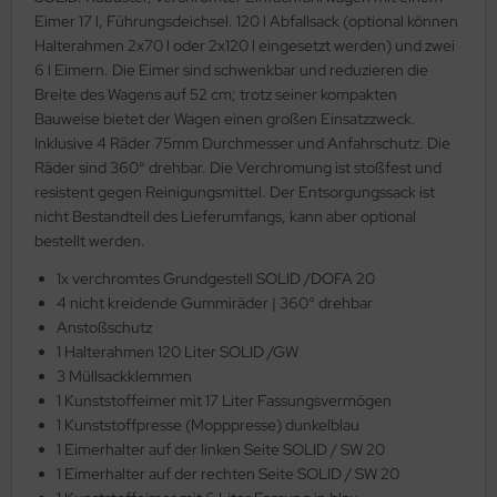
Eimer 17 l, Führungsdeichsel. 120 l Abfallsack (optional können
Halterahmen 2x70 l oder 2x120 l eingesetzt werden) und zwei
6 l Eimern. Die Eimer sind schwenkbar und reduzieren die
Breite des Wagens auf 52 cm; trotz seiner kompakten
Bauweise bietet der Wagen einen großen Einsatzzweck.
Inklusive 4 Räder 75mm Durchmesser und Anfahrschutz. Die
Räder sind 360° drehbar. Die Verchromung ist stoßfest und
resistent gegen Reinigungsmittel. Der Entsorgungssack ist
nicht Bestandteil des Lieferumfangs, kann aber optional
bestellt werden.
1x verchromtes Grundgestell SOLID /DOFA 20
4 nicht kreidende Gummiräder | 360° drehbar
Anstoßschutz
1 Halterahmen 120 Liter SOLID /GW
3 Müllsackklemmen
1 Kunststoffeimer mit 17 Liter Fassungsvermögen
1 Kunststoffpresse (Mopppresse) dunkelblau
1 Eimerhalter auf der linken Seite SOLID / SW 20
1 Eimerhalter auf der rechten Seite SOLID / SW 20