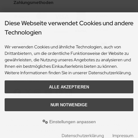
Zahlungsmethoden
Diese Webseite verwendet Cookies und andere
Technologien
Wir verwenden Cookies und ähnliche Technologien, auch von
Drittanbietern, um die ordentliche Funktionsweise der Website zu
gewährleisten, die Nutzung unseres Angebotes zu analysieren und
Ihnen ein bestmögliches Einkaufserlebnis bieten zu können.
Weitere Informationen finden Sie in unserer Datenschutzerklärung.
Social Media
ALLE AKZEPTIEREN
NUR NOTWENDIGE
Alle Preise inkl. gesetzl. MwSt. zzgl.
Versandkosten
. Die durchgestrichenen Preise
Einstellungen anpassen
entsprechen dem bisherigen Preis bei Reinigungsgeraete, Reinigungsbedarf, MoppShop.
Reinigungsgeraete, Reinigungsbedarf, MoppShop © 2026 | Template © 2009-2026 by
Datenschutzerklärung
Impressum
modified eCommerce Shopsoftware