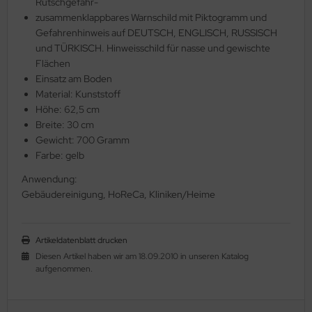
Rutschgefahr-
zusammenklappbares Warnschild mit Piktogramm und
Gefahrenhinweis auf DEUTSCH, ENGLISCH, RUSSISCH
und TÜRKISCH. Hinweisschild für nasse und gewischte
Flächen
Einsatz am Boden
Material: Kunststoff
Höhe: 62,5 cm
Breite: 30 cm
Gewicht: 700 Gramm
Farbe: gelb
Anwendung:
Gebäudereinigung
, HoReCa
, Kliniken/Heime
Artikeldatenblatt drucken
Diesen Artikel haben wir am 18.09.2010 in unseren Katalog
aufgenommen.