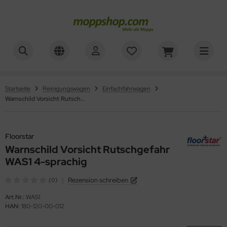
ner
ALLES ANZEIGEN AUS WAGENZUBEHÖR
mer, Säcke, Schalen
oorstar
Startseite
Reinigungswagen
Einfachfahrwagen
Warnschild Vorsicht Rutschgefahr WAS1 4-sprachig
rbe, Halter, Klemmen
XXor
ger
Floorstar
Warnschild Vorsicht Rutschgefahr
VG
WAS1 4-sprachig
|
Rezension schreiben
(0)
Art.Nr.:
WAS1
HAN:
180-120-00-012