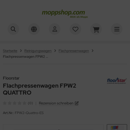
ner
ALLES ANZEIGEN AUS WAGENZUBEHÖR
mer, Säcke, Schalen
oorstar
Startseite
Reinigungswagen
Flachpressenwagen
Flachpressenwagen FPW2 QUATTRO
rbe, Halter, Klemmen
XXor
ger
Floorstar
Flachpressenwagen FPW2
VG
QUATTRO
|
Rezension schreiben
(0)
Art.Nr.:
FPW2-Quattro-ES