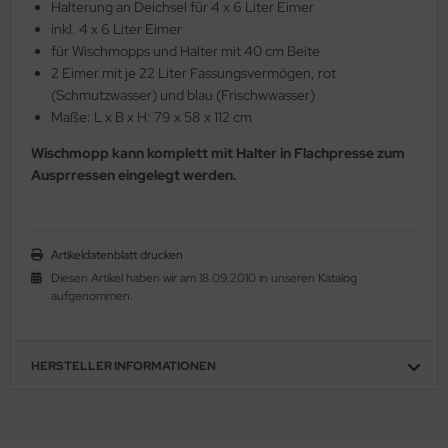
Halterung an Deichsel für 4 x 6 Liter Eimer
inkl. 4 x 6 Liter Eimer
für Wischmopps und Halter mit 40 cm Beite
2 Eimer mit je 22 Liter Fassungsvermögen, rot
(Schmutzwasser) und blau (Frischwwasser)
Maße: L x B x H: 79 x 58 x 112 cm
Wischmopp kann komplett mit Halter in Flachpresse zum
Ausprressen eingelegt werden.
Artikeldatenblatt drucken
Diesen Artikel haben wir am 18.09.2010 in unseren Katalog
aufgenommen.
HERSTELLER INFORMATIONEN