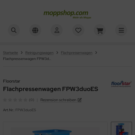
ner
ALLES ANZEIGEN AUS WAGENZUBEHÖR
mer, Säcke, Schalen
oorstar
Startseite
Reinigungswagen
Flachpressenwagen
Flachpressenwagen FPW3duoES
rbe, Halter, Klemmen
XXor
ger
Floorstar
Flachpressenwagen FPW3duoES
VG
|
Rezension schreiben
(0)
Art.Nr.:
FPW3duoES