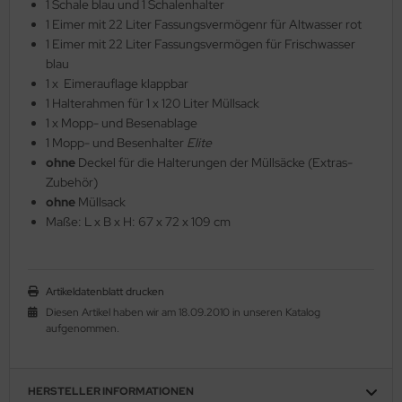
1 Schale blau und 1 Schalenhalter
1 Eimer mit 22 Liter Fassungsvermögenr für Altwasser rot
1 Eimer mit 22 Liter Fassungsvermögen für Frischwasser
blau
1 x Eimerauflage klappbar
1 Halterahmen für 1 x 120 Liter Müllsack
1 x Mopp- und Besenablage
1 Mopp- und Besenhalter
Elite
ohne
Deckel für die Halterungen der Müllsäcke (Extras-
Zubehör)
ohne
Müllsack
Maße: L x B x H: 67 x 72 x 109 cm
Artikeldatenblatt drucken
Diesen Artikel haben wir am 18.09.2010 in unseren Katalog
aufgenommen.
HERSTELLER INFORMATIONEN