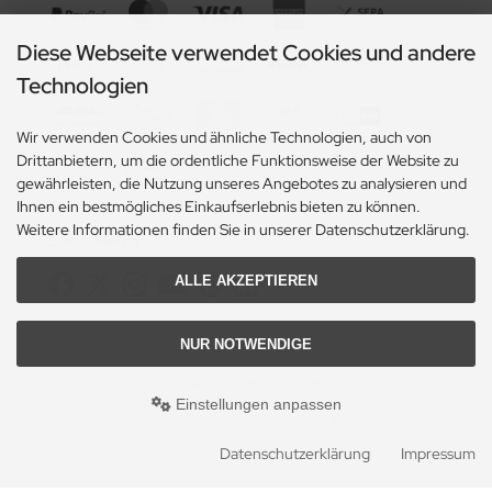
Diese Webseite verwendet Cookies und andere
Technologien
Wir verwenden Cookies und ähnliche Technologien, auch von
Drittanbietern, um die ordentliche Funktionsweise der Website zu
gewährleisten, die Nutzung unseres Angebotes zu analysieren und
Ihnen ein bestmögliches Einkaufserlebnis bieten zu können.
Weitere Informationen finden Sie in unserer Datenschutzerklärung.
Social Media
ALLE AKZEPTIEREN
NUR NOTWENDIGE
Alle Preise inkl. gesetzl. MwSt. zzgl.
Versandkosten
. Die durchgestrichenen Preise
entsprechen dem bisherigen Preis bei Reinigungsgeraete, Reinigungsbedarf, MoppShop.
Einstellungen anpassen
Reinigungsgeraete, Reinigungsbedarf, MoppShop © 2026 | Template © 2009-2026 by
modified eCommerce Shopsoftware
Datenschutzerklärung
Impressum
mod
ified eCommerce Shopsoftware © 2009-2026