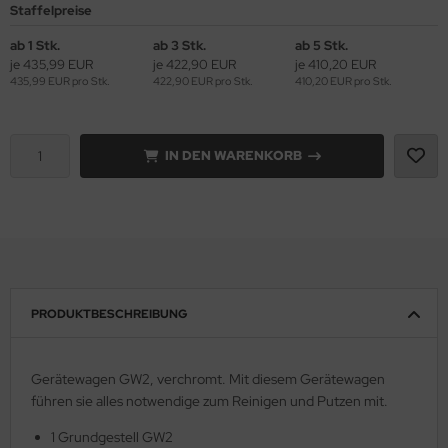
Staffelpreise
ab 1 Stk.
ab 3 Stk.
ab 5 Stk.
je 435,99 EUR
je 422,90 EUR
je 410,20 EUR
435,99 EUR pro Stk.
422,90 EUR pro Stk.
410,20 EUR pro Stk.
IN DEN WARENKORB
PRODUKTBESCHREIBUNG
Gerätewagen GW2, verchromt. Mit diesem Gerätewagen
führen sie alles notwendige zum Reinigen und Putzen mit.
1 Grundgestell GW2