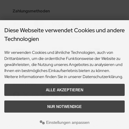
Zahlungsmethoden
Diese Webseite verwendet Cookies und andere
Technologien
Wir verwenden Cookies und ähnliche Technologien, auch von
Drittanbietern, um die ordentliche Funktionsweise der Website zu
gewährleisten, die Nutzung unseres Angebotes zu analysieren und
Ihnen ein bestmögliches Einkaufserlebnis bieten zu können.
Weitere Informationen finden Sie in unserer Datenschutzerklärung.
Social Media
ALLE AKZEPTIEREN
NUR NOTWENDIGE
Alle Preise inkl. gesetzl. MwSt. zzgl.
Versandkosten
. Die durchgestrichenen Preise
Einstellungen anpassen
entsprechen dem bisherigen Preis bei Reinigungsgeraete, Reinigungsbedarf, MoppShop.