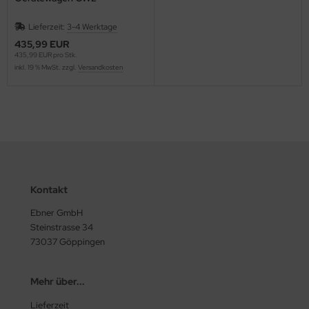
Lieferzeit:
3-4 Werktage
435,99 EUR
435,99 EUR pro Stk.
inkl. 19 % MwSt. zzgl.
Versandkosten
Kontakt
Ebner GmbH
Steinstrasse 34
73037 Göppingen
Mehr über...
Lieferzeit