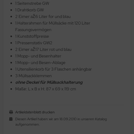
1 Seitenstrebe GW
1 Drahtkorb GW
2 Eimer aŽ6 Liter for und blau
1 Halterahmen für Müllsäcke mit 120 Liter
Fassungsvermögen
1 Kunststoffpresse
1 Pressenstativ GW2
2 Eimer aŽ17 Liter rot und blau
1 Mopp- und Besenhalter
1 Mopp- und Besen-Ablage
1 Utensilienkorb für 3 Flaschen anhängbar
3 Müllsackklemmen
ohne Deckel für Müllsackhalterung
Maße: L x B x H: 87 x 69 x 119 cm
Artikeldatenblatt drucken
Diesen Artikel haben wir am 18.09.2010 in unseren Katalog
aufgenommen.