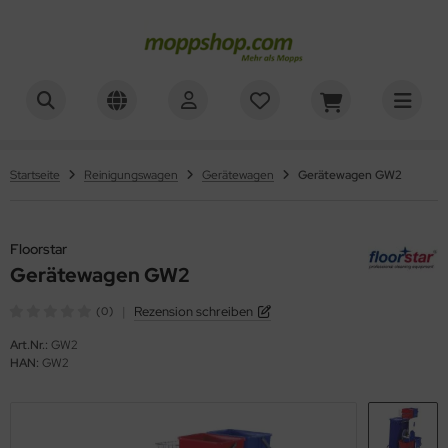
ner
ALLES ANZEIGEN AUS WAGENZUBEHÖR
mer, Säcke, Schalen
oorstar
Startseite
Reinigungswagen
Gerätewagen
Gerätewagen GW2
rbe, Halter, Klemmen
XXor
Floorstar
ger
Gerätewagen GW2
VG
|
Rezension schreiben
(0)
Art.Nr.:
GW2
HAN:
GW2