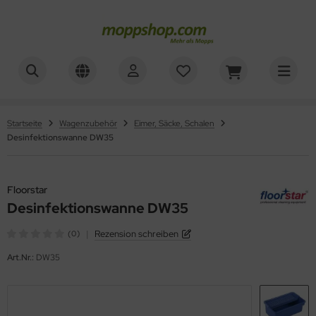
ner
ALLES ANZEIGEN AUS REINIGUNGSWAGEN
sinfektionswagen
oorstar
Startseite
Wagenzubehör
Eimer, Säcke, Schalen
Desinfektionswanne DW35
achpressenwagen
XXor
rätewagen
ger
Floorstar
telwagen
Desinfektionswanne DW35
VG
|
Rezension schreiben
(0)
tzwagen
Art.Nr.:
DW35
ennsysteme
schesammler