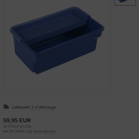
nfachfahrwagen
ppelfahrwagen
Lieferzeit:
3-4 Werktage
59,95 EUR
59,95 EUR pro Stk.
inkl. 19 % MwSt. zzgl.
Versandkosten