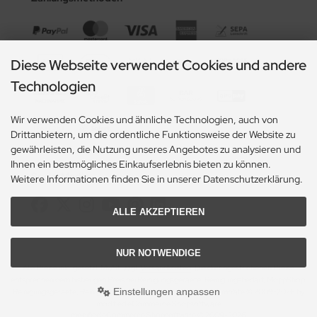
Diese Webseite verwendet Cookies und andere
Technologien
Wir verwenden Cookies und ähnliche Technologien, auch von
Drittanbietern, um die ordentliche Funktionsweise der Website zu
gewährleisten, die Nutzung unseres Angebotes zu analysieren und
Ihnen ein bestmögliches Einkaufserlebnis bieten zu können.
Social Media
Weitere Informationen finden Sie in unserer Datenschutzerklärung.
ALLE AKZEPTIEREN
NUR NOTWENDIGE
Alle Preise inkl. gesetzl. MwSt. zzgl.
Versandkosten
. Die durchgestrichenen Preise
entsprechen dem bisherigen Preis bei Reinigungsgeraete, Reinigungsbedarf, MoppShop.
Einstellungen anpassen
Reinigungsgeraete, Reinigungsbedarf, MoppShop © 2026 | Template © 2009-2026 by
modified eCommerce Shopsoftware
mod
ified eCommerce Shopsoftware © 2009-2026