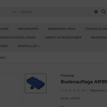
ALTER
WISCHMOPPS
REINIGUNGS-PADS
TÜCHER, SCH
BESEN SCHAUFEL FEGER
OBERFLÄCHENSCHABER
WASSERSC
GSSET
HERSTELLER
1RKS
Floorstar
Bodenauflage AR1
|
Rezension s
(0)
Art.Nr.:
AR1RKS