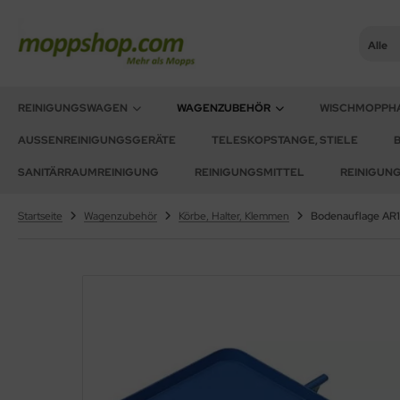
Alle
ner
ALLES ANZEIGEN AUS REINIGUNGSWAGEN
REINIGUNGSWAGEN
WAGENZUBEHÖR
WISCHMOPPH
AUSSENREINIGUNGSGERÄTE
TELESKOPSTANGE, STIELE
sinfektionswagen
oorstar
SANITÄRRAUMREINIGUNG
REINIGUNGSMITTEL
REINIGUN
achpressenwagen
XXor
Startseite
Wagenzubehör
Körbe, Halter, Klemmen
Bodenauflage AR
rätewagen
ger
telwagen
VG
tzwagen
ennsysteme
schesammler