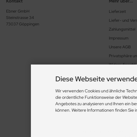
Kontakt
Mehr über...
Ebner GmbH
Lieferzeit
Steinstrasse 34
Liefer- und Ve
73037 Göppingen
Zahlungsmittel
Impressum
Unsere AGB
Privatsphäre u
Widerrufsrecht
Kontakt
Diese Webseite verwende
Gewährleistung
Wir verwenden Cookies und ähnliche Techn
Cookie Einstell
die ordentliche Funktionsweise der Websit
Angebotes zu analysieren und Ihnen ein be
können. Weitere Informationen finden Sie 
Alle Preise inkl. gesetzl. MwSt. zzgl.
Ve
Reinigungsger