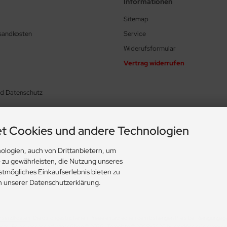
Informationen
Sitemap
rsandkosten
Service
Widerufsformular
Vertrag widerrufen
nd Datenschutz
t Cookies und andere Technologien
ologien, auch von Drittanbietern, um
ungen
e zu gewährleisten, die Nutzung unseres
stmögliches Einkaufserlebnis bieten zu
in unserer Datenschutzerklärung.
rsandkosten
. Die durchgestrichenen Preise entsprechen dem bisherigen Preis bei Reinigungs
aete, Reinigungsbedarf, MoppShop © 2026 | Template © 2009-2026 by modified eCommerc