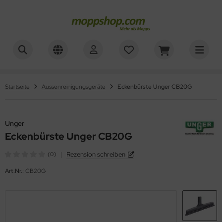
ner
ALLES ANZEIGEN AUS REINIGUNGSWAGEN
ALLES ANZEIGEN AUS WAGENZUBEHÖR
sinfektionswagen
mer, Säcke, Schalen
oorstar
Startseite
Aussenreinigungsgeräte
Eckenbürste Unger CB20G
achpressenwagen
rbe, Halter, Klemmen
XXor
rätewagen
Unger
ger
Eckenbürste Unger CB20G
telwagen
VG
|
Rezension schreiben
(0)
tzwagen
Art.Nr.:
CB20G
ennsysteme
schesammler