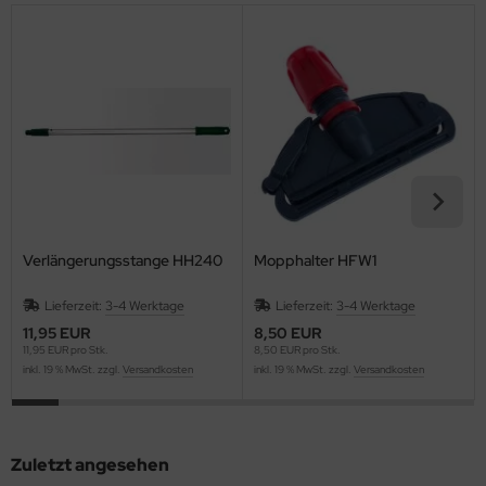
Verlängerungsstange HH240
Mopphalter HFW1
Lieferzeit:
3-4 Werktage
Lieferzeit:
3-4 Werktage
11,95 EUR
8,50 EUR
11,95 EUR pro Stk.
8,50 EUR pro Stk.
inkl. 19 % MwSt. zzgl.
Versandkosten
inkl. 19 % MwSt. zzgl.
Versandkosten
Zuletzt angesehen