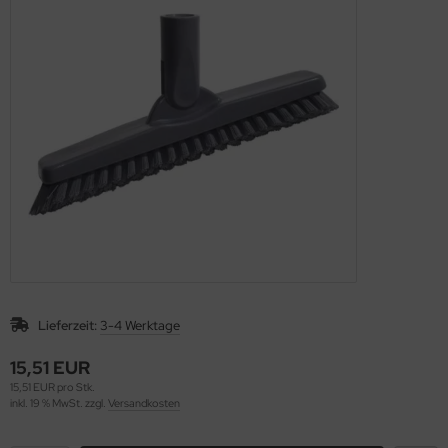
nfachfahrwagen
ppelfahrwagen
Lieferzeit:
3-4 Werktage
15,51 EUR
15,51 EUR pro Stk.
inkl. 19 % MwSt. zzgl.
Versandkosten