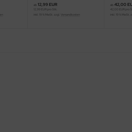
12,99 EUR
42,00 E
ab
ab
12,99 EUR pro Stk.
42,00 EUR pro S
ten
inkl. 19 % MwSt. zzgl.
Versandkosten
inkl. 19 % MwSt. 