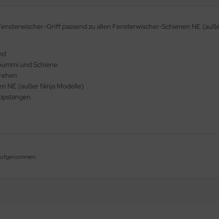
ensterwischer-Griff passend zu allen Fensterwischer-Schienen NE (auße
nd
 Gummi und Schiene
drehen
en NE (außer Ninja Modelle)
kopstangen
g aufgenommen.