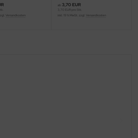
UR
3,70 EUR
ab
tk.
3,70 EUR pro Stk.
zzgl.
Versandkosten
inkl. 19 % MwSt. zzgl.
Versandkosten