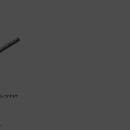
15 cm hart
e
ten