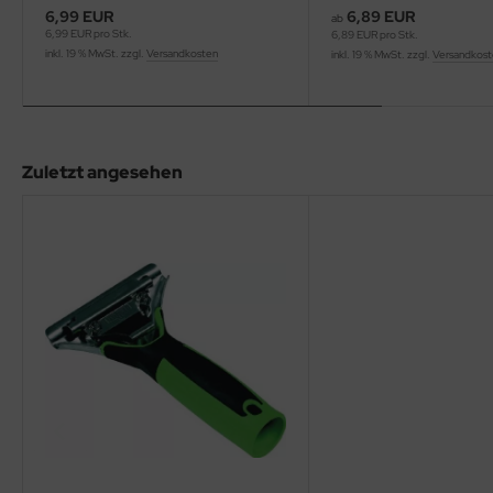
6,99 EUR
6,89 EUR
ab
6,99 EUR pro Stk.
6,89 EUR pro Stk.
inkl. 19 % MwSt. zzgl.
Versandkosten
inkl. 19 % MwSt. zzgl.
Versandkos
Zuletzt angesehen