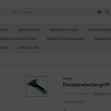
ALTER
WISCHMOPPS
REINIGUNGS-PADS
TÜCHER, SCH
BESEN SCHAUFEL FEGER
OBERFLÄCHENSCHABER
WASSERSC
GSSET
HERSTELLER
Unger
Fensterwischergriff
|
Rezension s
(0)
Art.Nr.:
ETG000