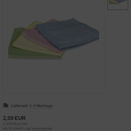
nfachfahrwagen
ppelfahrwagen
Lieferzeit:
3-4 Werktage
2,59 EUR
2,59 EUR pro Stk.
inkl. 19 % MwSt. zzgl.
Versandkosten