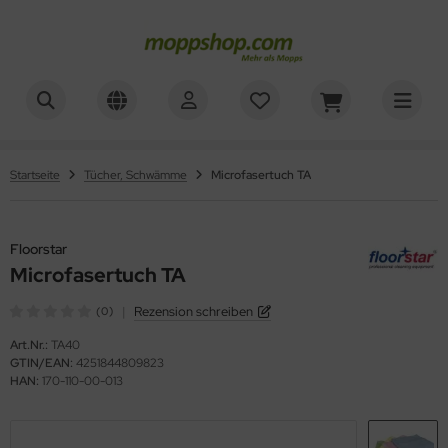
ner
ALLES ANZEIGEN AUS REINIGUNGSWAGEN
ALLES ANZEIGEN AUS WAGENZUBEHÖR
sinfektionswagen
mer, Säcke, Schalen
oorstar
Startseite
Tücher, Schwämme
Microfasertuch TA
achpressenwagen
rbe, Halter, Klemmen
XXor
rätewagen
Floorstar
ger
Microfasertuch TA
telwagen
VG
|
Rezension schreiben
(0)
tzwagen
Art.Nr.:
TA40
GTIN/EAN:
4251844809823
ennsysteme
HAN:
170-110-00-013
schesammler