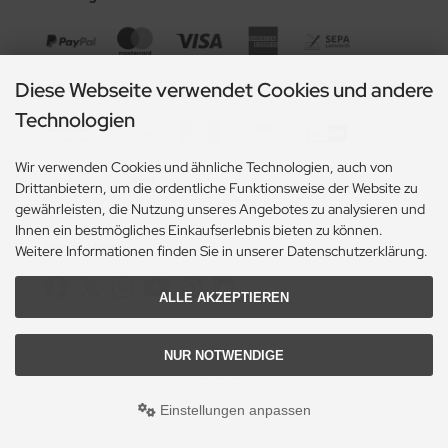
Diese Webseite verwendet Cookies und andere
Technologien
Wir verwenden Cookies und ähnliche Technologien, auch von
Drittanbietern, um die ordentliche Funktionsweise der Website zu
gewährleisten, die Nutzung unseres Angebotes zu analysieren und
Ihnen ein bestmögliches Einkaufserlebnis bieten zu können.
Social Media
Weitere Informationen finden Sie in unserer Datenschutzerklärung.
ALLE AKZEPTIEREN
NUR NOTWENDIGE
Alle Preise inkl. gesetzl. MwSt. zzgl.
Versandkosten
. Die durchgestrichenen Preise
entsprechen dem bisherigen Preis bei Reinigungsgeraete, Reinigungsbedarf, MoppShop.
Einstellungen anpassen
Reinigungsgeraete, Reinigungsbedarf, MoppShop © 2026 | Template © 2009-2026 by
modified eCommerce Shopsoftware
mod
ified eCommerce Shopsoftware © 2009-2026