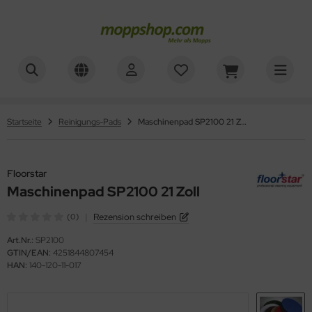
ner
ALLES ANZEIGEN AUS REINIGUNGSWAGEN
ALLES ANZEIGEN AUS WAGENZUBEHÖR
sinfektionswagen
mer, Säcke, Schalen
oorstar
Startseite
Reinigungs-Pads
Maschinenpad SP2100 21 Zoll
achpressenwagen
rbe, Halter, Klemmen
XXor
rätewagen
Floorstar
ger
Maschinenpad SP2100 21 Zoll
telwagen
VG
|
Rezension schreiben
(0)
tzwagen
Art.Nr.:
SP2100
GTIN/EAN:
4251844807454
ennsysteme
HAN:
140-120-11-017
schesammler