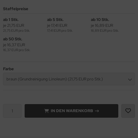
Staffelpreise
ab 1 Stk.
ab 5 Stk.
ab 10 Stk.
je 21,75 EUR
je 17,41 EUR
je 16,89 EUR
21,75 EUR pro Stk.
17,41 EUR pro Stk.
16,89 EUR pro Stk.
ab 50 Stk.
je 16,37 EUR
16,37 EUR pro Stk.
Farbe
braun (Grundreinigung Linoleum) (21,75 EUR pro Stk.)
IN DEN WARENKORB