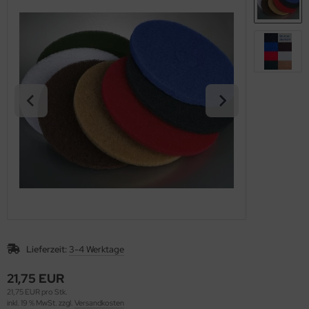
nfachfahrwagen
ppelfahrwagen
Lieferzeit:
3-4 Werktage
21,75 EUR
21,75 EUR pro Stk.
inkl. 19 % MwSt. zzgl.
Versandkosten