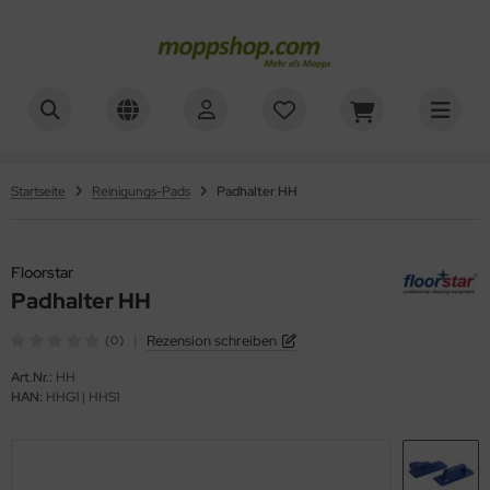
ner
ALLES ANZEIGEN AUS REINIGUNGSWAGEN
ALLES ANZEIGEN AUS WAGENZUBEHÖR
sinfektionswagen
mer, Säcke, Schalen
oorstar
Startseite
Reinigungs-Pads
Padhalter HH
achpressenwagen
rbe, Halter, Klemmen
XXor
rätewagen
Floorstar
ger
Padhalter HH
telwagen
VG
|
Rezension schreiben
(0)
tzwagen
Art.Nr.:
HH
HAN:
HHG1 | HHS1
ennsysteme
schesammler