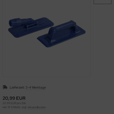
nfachfahrwagen
ppelfahrwagen
Lieferzeit:
3-4 Werktage
20,99 EUR
20,99 EUR pro Stk.
inkl. 19 % MwSt. zzgl.
Versandkosten