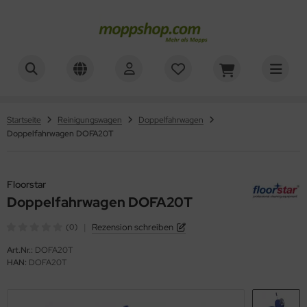
ner
ALLES ANZEIGEN AUS WAGENZUBEHÖR
mer, Säcke, Schalen
oorstar
Startseite
Reinigungswagen
Doppelfahrwagen
Doppelfahrwagen DOFA20T
rbe, Halter, Klemmen
XXor
ger
Floorstar
Doppelfahrwagen DOFA20T
VG
|
Rezension schreiben
(0)
Art.Nr.:
DOFA20T
HAN:
DOFA20T