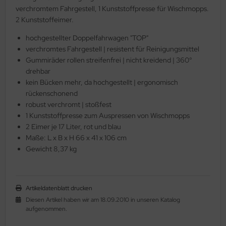
verchromtem Fahrgestell, 1 Kunststoffpresse für Wischmopps.
2 Kunststoffeimer.
hochgestellter Doppelfahrwagen "TOP"
verchromtes Fahrgestell | resistent für Reinigungsmittel
Gummiräder rollen streifenfrei | nicht kreidend | 360°
drehbar
kein Bücken mehr, da hochgestellt | ergonomisch
rückenschonend
robust verchromt | stoßfest
1 Kunststoffpresse zum Auspressen von Wischmopps
2 Eimer je 17 Liter, rot und blau
Maße: L x B x H 66 x 41 x 106 cm
Gewicht 8,37 kg
Artikeldatenblatt drucken
Diesen Artikel haben wir am 18.09.2010 in unseren Katalog
aufgenommen.