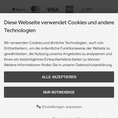
Diese Webseite verwendet Cookies und andere
Technologien
Wir verwenden Cookies und ähnliche Technologien, auch von
Drittanbietern, um die ordentliche Funktionsweise der Website zu
gewährleisten, die Nutzung unseres Angebotes zu analysieren und
Ihnen ein bestmögliches Einkaufserlebnis bieten zu können.
Social Media
Weitere Informationen finden Sie in unserer Datenschutzerklärung.
ALLE AKZEPTIEREN
NUR NOTWENDIGE
Alle Preise inkl. gesetzl. MwSt. zzgl.
Versandkosten
. Die durchgestrichenen Preise
entsprechen dem bisherigen Preis bei Reinigungsgeraete, Reinigungsbedarf, MoppShop.
Einstellungen anpassen
Reinigungsgeraete, Reinigungsbedarf, MoppShop © 2026 | Template © 2009-2026 by
modified eCommerce Shopsoftware
mod
ified eCommerce Shopsoftware © 2009-2026