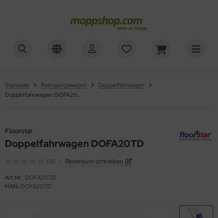
ner
ALLES ANZEIGEN AUS WAGENZUBEHÖR
mer, Säcke, Schalen
oorstar
Startseite
Reinigungswagen
Doppelfahrwagen
Doppelfahrwagen DOFA20TD
rbe, Halter, Klemmen
XXor
ger
Floorstar
Doppelfahrwagen DOFA20TD
VG
|
Rezension schreiben
(0)
Art.Nr.:
DOFA20TD
HAN:
DOFA20TD