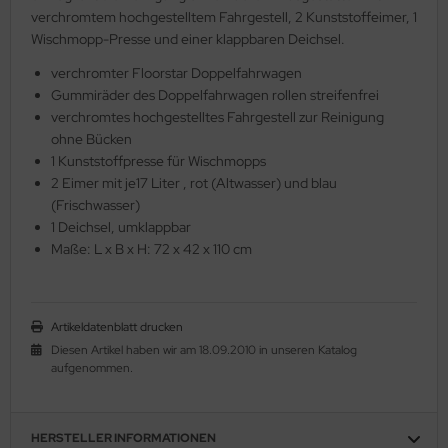
verchromtem hochgestelltem Fahrgestell, 2 Kunststoffeimer, 1
Wischmopp-Presse und einer klappbaren Deichsel.
verchromter Floorstar Doppelfahrwagen
Gummiräder des Doppelfahrwagen rollen streifenfrei
verchromtes hochgestelltes Fahrgestell zur Reinigung
ohne Bücken
1 Kunststoffpresse für Wischmopps
2 Eimer mit je17 Liter , rot (Altwasser) und blau
(Frischwasser)
1 Deichsel, umklappbar
Maße: L x B x H: 72 x 42 x 110 cm
Artikeldatenblatt drucken
Diesen Artikel haben wir am 18.09.2010 in unseren Katalog
aufgenommen.
HERSTELLER INFORMATIONEN