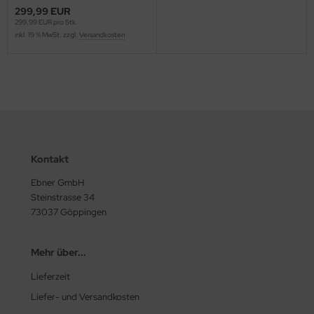
299,99 EUR
299,99 EUR pro Stk.
inkl. 19 % MwSt. zzgl.
Versandkosten
Kontakt
Ebner GmbH
Steinstrasse 34
73037 Göppingen
Mehr über...
Lieferzeit
Liefer- und Versandkosten