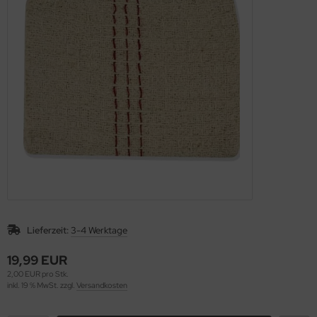
nfachfahrwagen
ppelfahrwagen
Lieferzeit:
3-4 Werktage
19,99 EUR
2,00 EUR pro Stk.
inkl. 19 % MwSt. zzgl.
Versandkosten