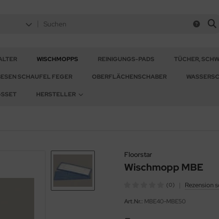
ALTER
WISCHMOPPS
REINIGUNGS-PADS
TÜCHER, SCH
BESEN SCHAUFEL FEGER
OBERFLÄCHENSCHABER
WASSERSC
GSSET
HERSTELLER
Floorstar
Wischmopp MBE
|
Rezension s
(0)
Art.Nr.:
MBE40-MBE50