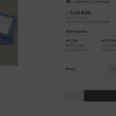
Lieferzeit:
3-4 Werktage
6,50 EUR
ab
6,50 EUR pro Stk.
inkl. 19 % MwSt. zzgl.
Versandkosten
Staffelpreise
ab 1 Stk.
ab 10 Stk
je 6,50 EUR
je 6,18 E
6,50 EUR pro Stk.
6,18 EUR pr
Breite
40 