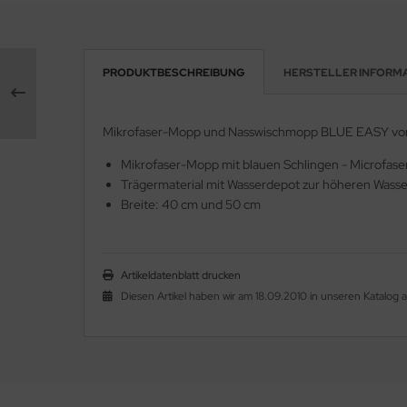
PRODUKTBESCHREIBUNG
HERSTELLER INFORM
Mikrofaser-Mopp und Nasswischmopp BLUE EASY von F
Mikrofaser-Mopp mit blauen Schlingen - Microfase
Trägermaterial mit Wasserdepot zur höheren Was
Breite: 40 cm und 50 cm
Artikeldatenblatt drucken
Diesen Artikel haben wir am 18.09.2010 in unseren Katalo