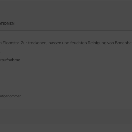
ATIONEN
loorstar. Zur trockenen, nassen und feuchten Reinigung von Bodenbe
r
seraufnahme
g aufgenommen.