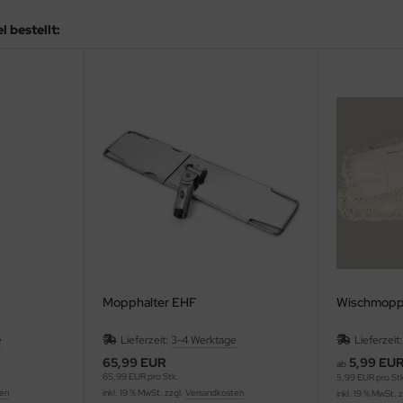
 bestellt:
Mopphalter EHF
Wischmopp
e
Lieferzeit:
3-4 Werktage
Lieferzeit
65,99 EUR
5,99 EU
ab
65,99 EUR pro Stk.
5,99 EUR pro St
ten
inkl. 19 % MwSt. zzgl.
Versandkosten
inkl. 19 % MwSt. 