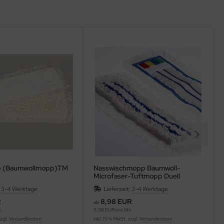
 (Baumwollmopp)TM
Nasswischmopp Baumwoll-
Microfaser-Tuftmopp Duell
:
3-4 Werktage
Lieferzeit:
3-4 Werktage
R
8,98 EUR
ab
k.
8,98 EUR pro Stk.
zzgl.
Versandkosten
inkl. 19 % MwSt. zzgl.
Versandkosten