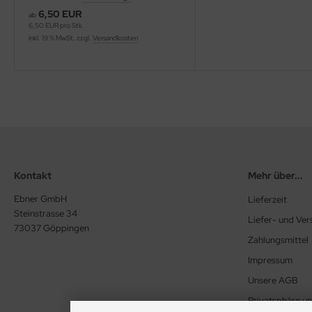
6,50 EUR
ab
6,50 EUR pro Stk.
inkl. 19 % MwSt. zzgl.
Versandkosten
Kontakt
Mehr über...
Ebner GmbH
Lieferzeit
Steinstrasse 34
Liefer- und Ve
73037 Göppingen
Zahlungsmittel
Impressum
Unsere AGB
Privatsphäre u