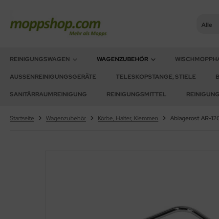
Alle
ner
ALLES ANZEIGEN AUS REINIGUNGSWAGEN
REINIGUNGSWAGEN
WAGENZUBEHÖR
WISCHMOPPH
AUSSENREINIGUNGSGERÄTE
TELESKOPSTANGE, STIELE
sinfektionswagen
oorstar
SANITÄRRAUMREINIGUNG
REINIGUNGSMITTEL
REINIGUN
achpressenwagen
XXor
Startseite
Wagenzubehör
Körbe, Halter, Klemmen
Ablagerost AR-12
rätewagen
ger
telwagen
VG
tzwagen
ennsysteme
schesammler