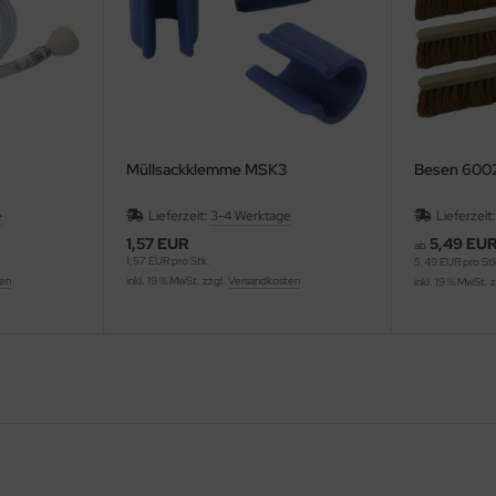
Müllsackklemme MSK3
Besen 600
e
Lieferzeit:
3-4 Werktage
Lieferzeit
1,57 EUR
5,49 EU
ab
1,57 EUR pro Stk.
5,49 EUR pro St
ten
inkl. 19 % MwSt. zzgl.
Versandkosten
inkl. 19 % MwSt. 