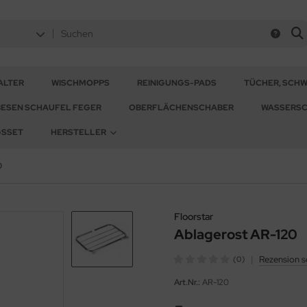
ALTER
WISCHMOPPS
REINIGUNGS-PADS
TÜCHER, SCH
BESEN SCHAUFEL FEGER
OBERFLÄCHENSCHABER
WASSERSC
GSSET
HERSTELLER
0
Floorstar
Ablagerost AR-120
|
Rezension s
(0)
Art.Nr.:
AR-120