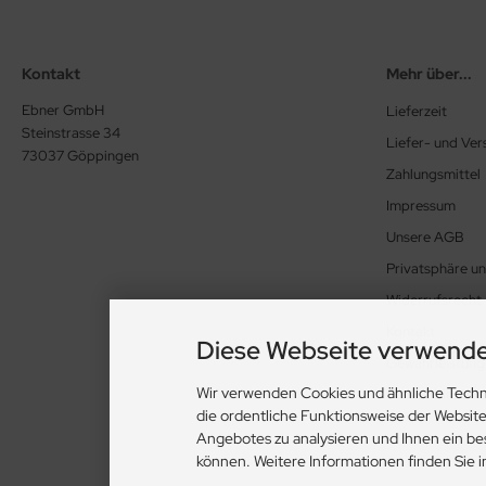
Kontakt
Mehr über...
Ebner GmbH
Lieferzeit
Steinstrasse 34
Liefer- und Ve
73037 Göppingen
Zahlungsmittel
Impressum
Unsere AGB
Privatsphäre u
Widerrufsrecht
Kontakt
Diese Webseite verwende
Gewährleistung
Wir verwenden Cookies und ähnliche Techn
Cookie Einstell
die ordentliche Funktionsweise der Websit
Angebotes zu analysieren und Ihnen ein be
können. Weitere Informationen finden Sie 