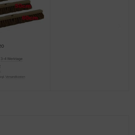
20
:
3-4 Werktage
R
k.
zzgl.
Versandkosten