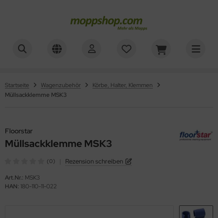
ner
ALLES ANZEIGEN AUS REINIGUNGSWAGEN
sinfektionswagen
oorstar
Startseite
Wagenzubehör
Körbe, Halter, Klemmen
Müllsackklemme MSK3
achpressenwagen
XXor
rätewagen
ger
Floorstar
telwagen
Müllsackklemme MSK3
VG
|
Rezension schreiben
(0)
tzwagen
Art.Nr.:
MSK3
ennsysteme
HAN:
180-110-11-022
schesammler