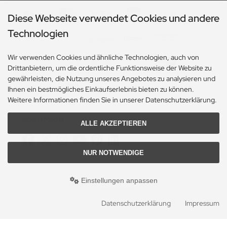
Diese Webseite verwendet Cookies und andere
Technologien
Wir verwenden Cookies und ähnliche Technologien, auch von
Drittanbietern, um die ordentliche Funktionsweise der Website zu
gewährleisten, die Nutzung unseres Angebotes zu analysieren und
Ihnen ein bestmögliches Einkaufserlebnis bieten zu können.
Weitere Informationen finden Sie in unserer Datenschutzerklärung.
Social Media
ALLE AKZEPTIEREN
NUR NOTWENDIGE
Einstellungen anpassen
Alle Preise inkl. gesetzl. MwSt. zzgl.
Versandkosten
. Die durchgestrichenen Preise
entsprechen dem bisherigen Preis bei Reinigungsgeraete, Reinigungsbedarf, MoppShop.
Reinigungsgeraete, Reinigungsbedarf, MoppShop © 2026 | Template © 2009-2026 by
Datenschutzerklärung
Impressum
modified eCommerce Shopsoftware
mod
ified eCommerce Shopsoftware © 2009-2026