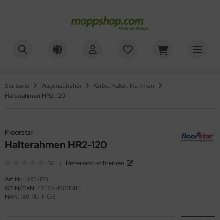
ner
ALLES ANZEIGEN AUS REINIGUNGSWAGEN
sinfektionswagen
oorstar
Startseite
Wagenzubehör
Körbe, Halter, Klemmen
Halterahmen HR2-120
achpressenwagen
XXor
rätewagen
ger
Floorstar
telwagen
Halterahmen HR2-120
VG
|
Rezension schreiben
(0)
tzwagen
Art.Nr.:
HR2-120
ennsysteme
GTIN/EAN:
4251844803685
HAN:
180-110-11-016
schesammler