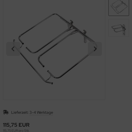
nfachfahrwagen
ppelfahrwagen
Lieferzeit:
3-4 Werktage
115,75 EUR
115,75 EUR pro Stk.