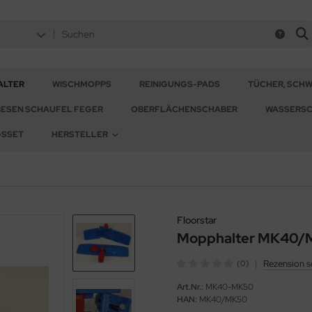
ALTER
WISCHMOPPS
REINIGUNGS-PADS
TÜCHER, SCH
BESEN SCHAUFEL FEGER
OBERFLÄCHENSCHABER
WASSERSC
GSSET
HERSTELLER
Floorstar
Mopphalter MK40/M
|
Rezension s
(0)
Art.Nr.:
MK40-MK50
HAN:
MK40/MK50