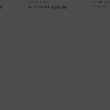
9,90 EUR pro St
8,98 EUR pro Stk.
inkl. 19 % MwSt. 
ten
inkl. 19 % MwSt. zzgl.
Versandkosten