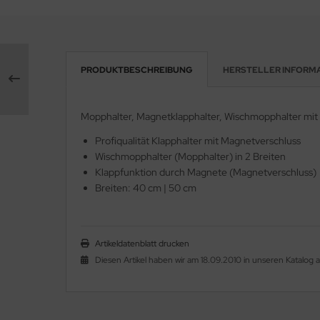
PRODUKTBESCHREIBUNG
HERSTELLER INFORM
Mopphalter, Magnetklapphalter, Wischmopphalter mit M
Profiqualität Klapphalter mit Magnetverschluss
Wischmopphalter (Mopphalter) in 2 Breiten
Klappfunktion durch Magnete (Magnetverschluss)
Breiten: 40 cm | 50 cm
Artikeldatenblatt drucken
Diesen Artikel haben wir am 18.09.2010 in unseren Katalo