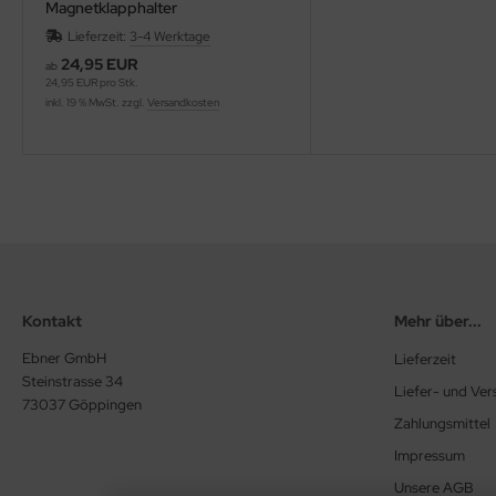
Magnetklapphalter
Lieferzeit:
3-4 Werktage
24,95 EUR
ab
24,95 EUR pro Stk.
inkl. 19 % MwSt. zzgl.
Versandkosten
Kontakt
Mehr über...
Ebner GmbH
Lieferzeit
Steinstrasse 34
Liefer- und Ve
73037 Göppingen
Zahlungsmittel
Impressum
Unsere AGB