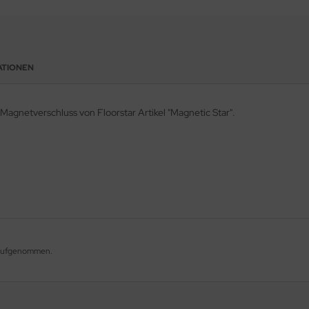
ATIONEN
agnetverschluss von Floorstar Artikel "Magnetic Star".
g aufgenommen.