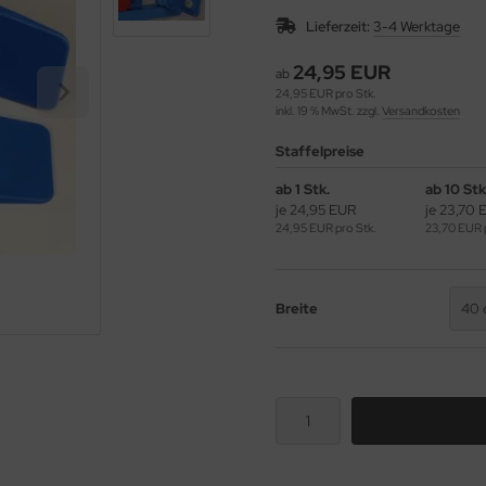
Lieferzeit:
3-4 Werktage
24,95 EUR
ab
24,95 EUR pro Stk.
inkl. 19 % MwSt. zzgl.
Versandkosten
Staffelpreise
ab 1 Stk.
ab 10 Stk
je 24,95 EUR
je 23,70 
24,95 EUR pro Stk.
23,70 EUR p
Breite
40 