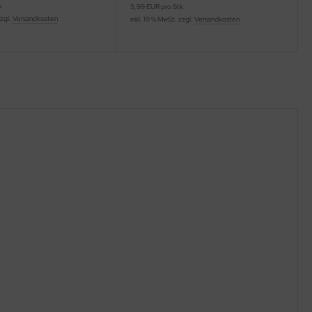
k.
5,99 EUR pro Stk.
zzgl.
Versandkosten
inkl. 19 % MwSt. zzgl.
Versandkosten