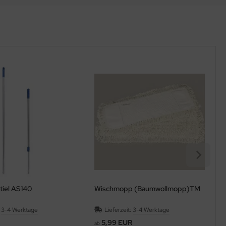
tiel AS140
Wischmopp (Baumwollmopp)TM
:
3-4 Werktage
Lieferzeit:
3-4 Werktage
5,99 EUR
ab